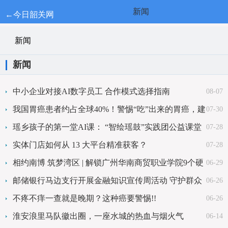
新闻
←今日韶关网
新闻
新闻
中小企业对接AI数字员工 合作模式选择指南
08-07
我国胃癌患者约占全球40%！警惕“吃”出来的胃癌，建
07-30
议转给身边人看看
瑶乡孩子的第一堂AI课： “智绘瑶鼓”实践团公益课堂
07-28
点亮乡村童年
实体门店如何从 13 大平台精准获客？
07-28
相约南博 筑梦湾区 | 解锁广州华南商贸职业学院9个硬
06-29
核优势
邮储银行马边支行开展金融知识宣传周活动 守护群众
06-26
财产安全
不疼不痒一查就是晚期？这种癌要警惕!!
06-26
淮安浪里马队徽出圈，一座水城的热血与烟火气
06-14