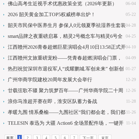
佛山高考生近视手术优惠政策全览（2026年更新）
06-04
2026 韶关黄金加工TOP5权威榜单出炉！
05-22
韶关市民保中医养生月 参保人0元领夏季祛湿养生套装
04-28
smart品牌之夜重磅启幕，精灵2号概念车与精灵6号全
04-25
球首秀
江西赣州2026青春超燃巨星演唱会4月10日13:58正式开
04-10
票
江西赣州文旅重磅宠粉——凭青春超燃演唱会门票，
04-09
畅玩约50家景区
热烈祝贺深圳市退役军人“戎耀鹏城.军创未来” 创新创
01-27
业论坛成功举办
广州华商学院建校20周年发展大会举行
12-29
廿载弦歌不辍 聚力筑梦百年——广州华商学院二十周
12-26
年发展纪实
浪你马淮超开赛在即，淮安区队蓄力备战
11-28
孝暖九围 情系桑榆——九围社区“我们都会老，我们都
11-26
敬老”公益活动
TELESIN 泰迅为 大疆 Action6 全场景配件场，一键开
11-14
启你的创作潜能！
1
首页
2
3
4
5
6
7
下一页
末页