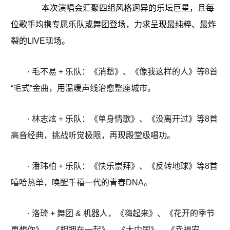
本次演唱会汇聚四组风格迥异的乐坛巨星，且每
位歌手均携专属乐队或舞团登场，力求呈现最纯粹、最炸
裂的LIVE现场。
· 毛不易 + 乐队：《消愁》、《像我这样的人》等8首
“毛式”金曲，用温暖声线治愈整座城市。
· 林志炫 + 乐队：《单身情歌》、《没离开过》等8首
高音经典，挑战听觉极限，再现殿堂级唱功。
· 潘玮柏 + 乐队：《快乐崇拜》、《反转地球》等8首
嘻哈热单，唤醒千禧一代的青春DNA。
· 洛琦 + 舞团 & 机器人，《嗨起来》、《花开的季节
更想你》、《相拥在一起》、《大中国》、《幸福安