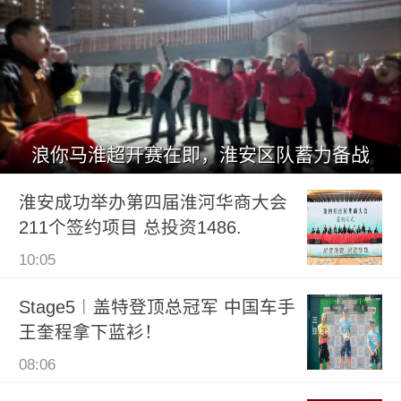
浪你马淮超开赛在即，淮安区队蓄力备战
淮安成功举办第四届淮河华商大会
211个签约项目 总投资1486.
10:05
Stage5︱盖特登顶总冠军 中国车手
王奎程拿下蓝衫！
08:06