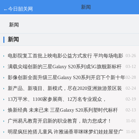
新闻
←今日韶关网
新闻
新闻
电影院复工首批上映电影公益方式发行 平均每场电影
03-26
观影人数不足1人
满载尖端创新的三星Galaxy S20系列成5G旗舰新标杆
03-12
影像创新全面升级三星Galaxy S20系列开启下个新十年
02-28
新产品、新项目、新模式，尽在2020亚洲旅游景区装
02-24
备及公共服务展览会
13万平米、1100家参展商、12万名专业观众，
02-19
AAA2020再度升级发展！
焕新经典 未来已来 三星Galaxy S20系列塑时代标杆
02-13
广州易凡教育开启新的职业教育，助力您成才！
11-01
明星疯狂抢搭儿童风 许雅涵香草咪咪梦幻娃娃屋登广
11-01