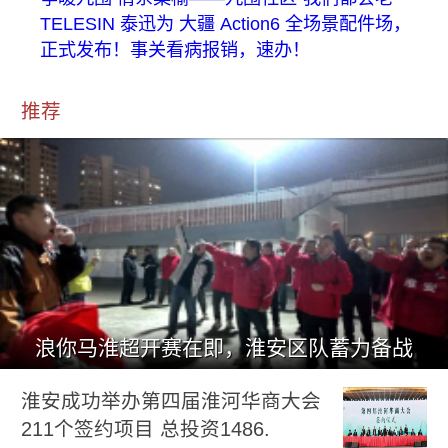
TELESIN 泰迅为 大疆 Action6 全场景配件场，
正式发布！事关看病报销，速办！
推荐
浪你马淮超开赛在即，淮安区队蓄力备战
淮安成功举办第四届淮河华商大会
211个签约项目 总投资1486.