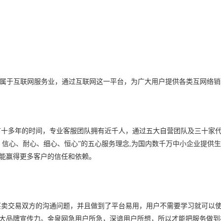
属于互联网服务业，通过互联网这一平台，为广大用户提供各类互网络销
有十多年的时间，专业客服团队拥有近千人，通过五大自营团队及三十家
、信心、耐心、细心、恒心
”
的五心服务理念
,
为国内数千万中小企业提供生
能赢得更多客户的信任和依赖。
买卖交易双方的沟通问题，并且做到了平台易用，用户不需要学习就可以
大品牌宣传力。金泉网急用户所急，深谙用户所想，所以才能把服务做到