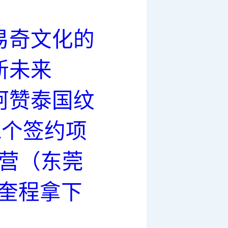
易奇文化的
新未来
阿赞泰国纹
1个签约项
验营（东莞
王奎程拿下