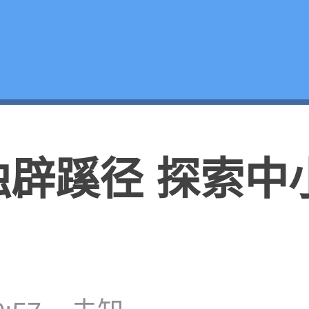
独辟蹊径 探索中