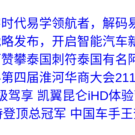
字时代易学领航者，解码
战略发布，开启智能汽车
阿赞攀泰国刺符泰国有名
第四届淮河华商大会21
级驾享 凯翼昆仑iHD体
︱盖特登顶总冠军 中国车手