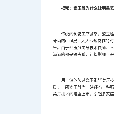
揭秘：瓷玉雕为什么让明星
传统的制瓷工序繁杂，瓷玉
牙齿的opal层，大大缩短制作
管。由于瓷玉雕美牙技术快速、不
满满的都是镜头感，让摄影师不得
TM
用一位体验过瓷玉雕
美牙
TM
质；一颗瓷玉雕
，演绎着一种
美牙技术的隆重上市，引起多家媒