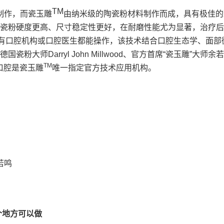
TM
制作，而瓷玉雕
由纳米级的陶瓷粉材料制作而成，具有极佳的
瓷粉硬度更高、尺寸稳定性更好，在耐磨性能尤为显著，治疗后
所有口腔机构或口腔医生都能操作，该技术结合口腔生态学、面部
粉大师Darryl John Millwood、官方首席“瓷玉雕”
TM
口腔是瓷玉雕
唯一指定官方技术应用机构。
若鸣
个地方可以做