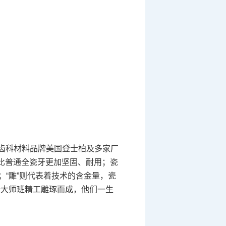
齿科材料品牌美国登士柏及多家厂
比普通全瓷牙更加坚固、耐用；瓷
遗；“雕”则代表着技术的含金量，瓷
衔的瓷粉大师班精工雕琢而成，他们一生