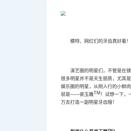
模特、网红们的牙齿真好看
演艺圈的明星们，不管是在
很多明星并不是天生丽质，尤其是
娱乐圈的明星，从刚入行的小鲜肉
TM
就是——瓷玉雕
！试想一下，
万去打造一副明星牙齿哦！
TM