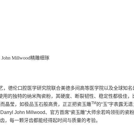
ohn Millwood精雕细琢
工艺，德伦口腔医学研究院联合美德多间高等医学院以及全球知名
所使用的独特的纳米陶瓷粉，其硬度、断裂韧性、稳定性都极佳，
TM
净而晶莹，如极品玉石般高贵，正正把瓷玉雕
的“玉”字表露无
rryl John Millwood、官方首席“瓷玉雕”大师余若鸣领
齿，每一颗牙齿都能经得起时间与质量的考验。