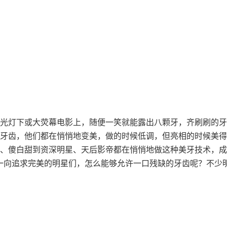
！
镁光灯下或大荧幕电影上，随便一笑就能露出八颗牙，齐刷刷的
牙齿，他们都在悄悄地变美，做的时候低调，但亮相的时候美得
、傻白甜到资深明星、天后影帝都在悄悄地做这种美牙技术，成
一向追求完美的明星们，怎么能够允许一口残缺的牙齿呢？不少