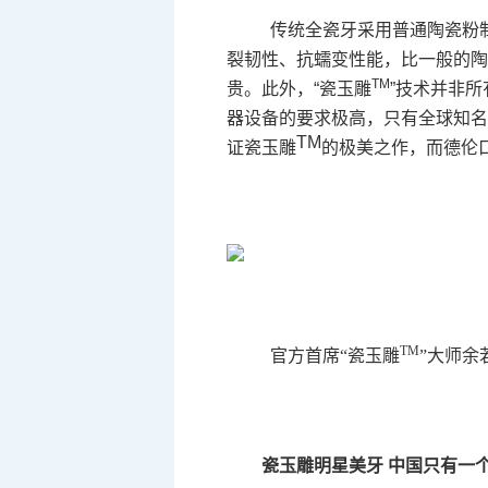
传统全瓷牙采用普通陶瓷粉
裂韧性、抗蠕变性能，比一般的陶
TM
贵。此外，“瓷玉雕
”技术并非
器设备的要求极高，只有全球知名德国瓷
TM
证
瓷玉雕
的极美之作，而德伦
TM
官方首席“瓷玉雕
”大师余
瓷玉雕明星美牙 中国只有一