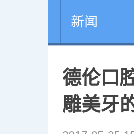
新闻
德伦口
雕美牙