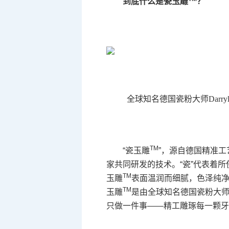
到底什么是瓷玉雕
？
全球知名德国瓷粉大师Darryl J
TM
“瓷玉雕
”，源自德国精准
家共同研发的技术。“瓷”代表着
TM
玉雕
表面温润而细腻，色泽纯
TM
玉雕
是由全球知名德国瓷粉大师Da
只做一件事——精工雕琢每一颗牙