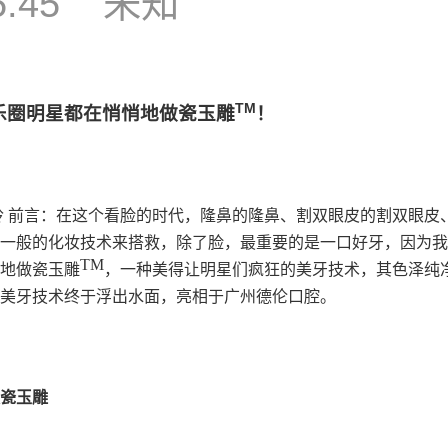
5:45
未知
TM
乐圈明星都在悄悄地做瓷玉雕
！
玲
前言：在这个看脸的时代，隆鼻的隆鼻、割双眼皮的割双眼皮
一般的化妆技术来搭救，除了脸，最重要的是一口好牙，因为我
TM
地做瓷玉雕
，一种美得让明星们疯狂的美牙技术，其色泽纯
美牙技术终于浮出水面，亮相于广州德伦口腔。
做瓷玉雕