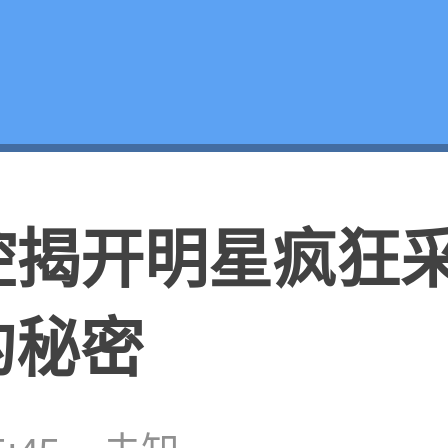
腔揭开明星疯狂
的秘密