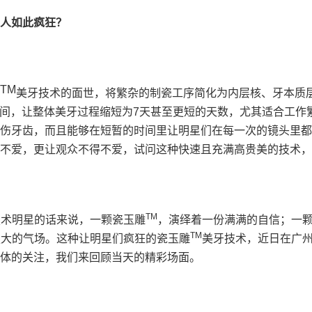
艺人如此疯狂？
TM
雕
美牙技术的面世，将繁杂的制瓷工序简化为内层核、牙本质
的时间，让整体美牙过程缩短为7天甚至更短的天数，尤其适合工
伤牙齿，而且能够在短暂的时间里让明星们在每一次的镜头里都
不爱，更让观众不得不爱，试问这种快速且充满高贵美的技术，
TM
技术明星的话来说，一颗瓷玉雕
，演绎着一份满满的自信；一
TM
强大的气场。这种让明星们疯狂的瓷玉雕
美牙技术，近日在广
体的关注，我们来回顾当天的精彩场面。