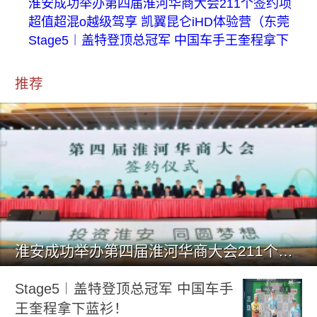
淮安成功举办第四届淮河华商大会211个签约项
超值超混o越级驾享 凯翼昆仑iHD体验营（东莞
Stage5︱盖特登顶总冠军 中国车手王奎程拿下
推荐
淮安成功举办第四届淮河华商大会211个签约项目 总投资1486.
Stage5︱盖特登顶总冠军 中国车手
王奎程拿下蓝衫！