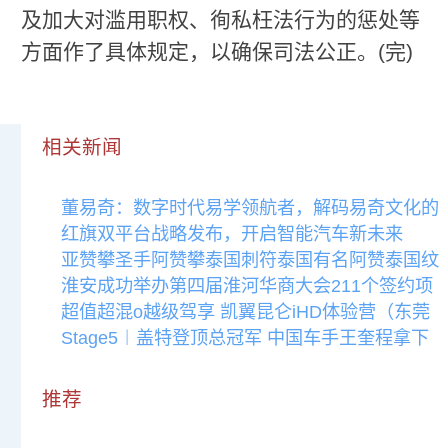
及加大对滥用职权、徇私枉法行为的惩处等
方面作了具体规定，以确保司法公正。(完)
相关新闻
董易奇：数字时代易学领航者，解码易奇文化的
红旗双平台战略发布，开启智能汽车新未来
亚赞攀圣手阿赞攀泰国刺符泰国有名阿赞泰国纹
淮安成功举办第四届淮河华商大会211个签约项
超值超混o越级驾享 凯翼昆仑iHD体验营（东莞
Stage5︱盖特登顶总冠军 中国车手王奎程拿下
推荐