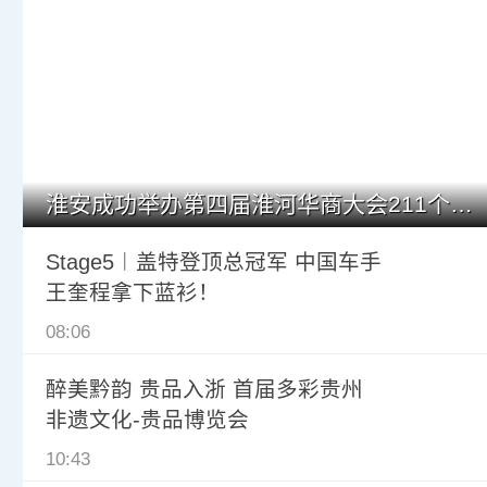
淮安成功举办第四届淮河华商大会211个签约项目 总投资1486.
Stage5︱盖特登顶总冠军 中国车手
王奎程拿下蓝衫！
08:06
醉美黔韵 贵品入浙 首届多彩贵州
非遗文化-贵品博览会
10:43