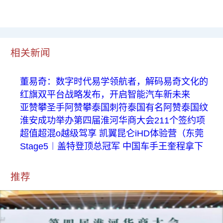
相关新闻
董易奇：数字时代易学领航者，解码易奇文化的
红旗双平台战略发布，开启智能汽车新未来
亚赞攀圣手阿赞攀泰国刺符泰国有名阿赞泰国纹
淮安成功举办第四届淮河华商大会211个签约项
超值超混o越级驾享 凯翼昆仑iHD体验营（东莞
Stage5︱盖特登顶总冠军 中国车手王奎程拿下
推荐