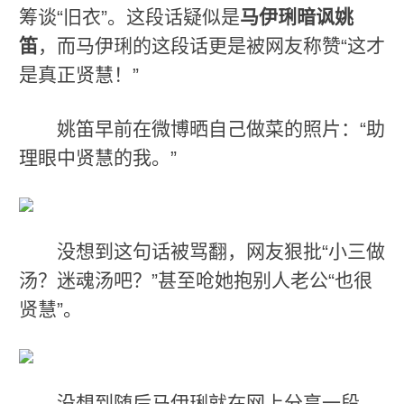
筹谈“旧衣”。这段话疑似是
马伊琍暗讽姚
笛
，而马伊琍的这段话更是被网友称赞“这才
是真正贤慧！”
姚笛早前在微博晒自己做菜的照片：“助
理眼中贤慧的我。”
没想到这句话被骂翻，网友狠批“小三做
汤？迷魂汤吧？”甚至呛她抱别人老公“也很
贤慧”。
没想到随后马伊琍就在网上分享一段